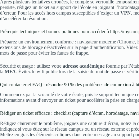
Après plusieurs tentatives erronées, le compte se verrouille temporaireme
persiste, rédigez un ticket au support de l’école en joignant l’horodatag
d’erreur. Pour les accès hors campus susceptibles d’exiger un
VPN
, me
d’accélérer la résolution.
Prérequis techniques et bonnes pratiques pour accéder à https://mycam
Préparez un environnement conforme : navigateur moderne (Chrome, Fire
extensions de blocage désactivées sur la page d’authentification. Videz 
mots de passe pour éviter les fautes de frappe.
Sécurité et usage : utilisez votre
adresse académique
fournie par l’éta
la
MFA
. Évitez le wifi public lors de la saisie du mot de passe et vér
Qui contacter et FAQ : résoudre 90 % des problèmes de connexion à h
Commencez par la scolarité de votre école, puis le support technique c
informations avant d’envoyer un ticket pour accélérer la prise en charge
Rédiger un ticket efficace : checklist (capture d’écran, horodatage, navi
Rédigez clairement le problème, joignez une capture d’écran, notez la da
indiquez si vous étiez sur le réseau campus ou un réseau externe et préc
Mettez en gras les éléments critiques dans votre message au support pour 