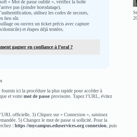
soft « Mot de passe oublié », vérifiez la boîte
n’arrive pas (joindre horodatage).
Sé
uthentification, utilisez les codes de secours,
2
 lieu sûr.
uillage ou ouvrez un ticket précis avec capture
/domicile) et étapes déjà tentées.
omment gagner en confiance à l’oral ?
es
fournis ici la procédure la plus rapide pour accéder à
ue et votre
mot de passe
provisoire. Tapez l’URL, évitez
URL officielle. 3) Cliquez sur « Connexion », saisissez
emandée. 5) Changez le mot de passe si sollicité. Pour la
erchez :
https //mycampus.eduservices.org connexion
, puis