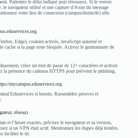
nt. Patientez le délai indiqué puis réessayez. Si le verrou
e, le navigateur utilisé et une capture d’écran du message
ntionnez votre lieu de connexion (campus/domicile) afin
pus.eduservices.org
fox, Edge), cookies activés, JavaScript autorisé et
le cache si la page reste bloquée. Activez le gestionnaire de
blissement, créez un mot de passe de 12+ caractères et activez
ifiez la présence du cadenas HTTPS pour prévenir le phishing.
ttps://mycampus.eduservices.org
entral Eduservices si besoin. Rassemblez preuves et
.
gateur, réseau)
te et l’heure exactes, précisez le navigateur et sa version,
isez si un VPN était actif. Mentionnez les étapes déjà tentées.
faciliter le tri.