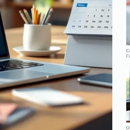
Co
l
O