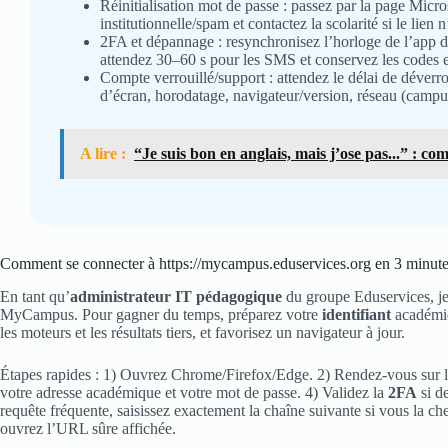
Réinitialisation mot de passe : passez par la page Micro
institutionnelle/spam et contactez la scolarité si le lien 
2FA et dépannage : resynchronisez l’horloge de l’app d’a
attendez 30–60 s pour les SMS et conservez les codes en
Compte verrouillé/support : attendez le délai de déverro
d’écran, horodatage, navigateur/version, réseau (campus
A lire :
“Je suis bon en anglais, mais j’ose pas...” : c
Comment se connecter à https://mycampus.eduservices.org en 3 minut
En tant qu’
administrateur IT pédagogique
du groupe Eduservices, je 
MyCampus. Pour gagner du temps, préparez votre
identifiant
académiq
les moteurs et les résultats tiers, et favorisez un navigateur à jour.
Étapes rapides : 1) Ouvrez Chrome/Firefox/Edge. 2) Rendez-vous sur l’
votre adresse académique et votre mot de passe. 4) Validez la
2FA
si d
requête fréquente, saisissez exactement la chaîne suivante si vous la ch
ouvrez l’URL sûre affichée.