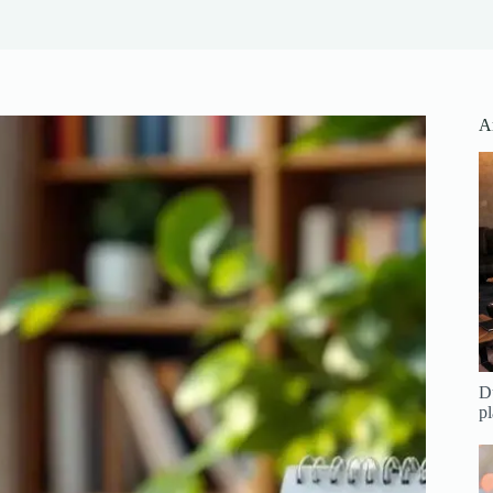
Ar
Du
pl