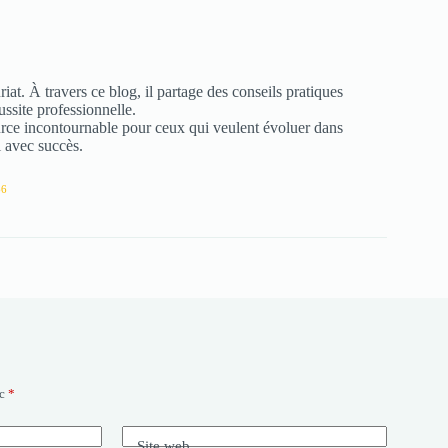
at. À travers ce blog, il partage des conseils pratiques
éussite professionnelle.
urce incontournable pour ceux qui veulent évoluer dans
 avec succès.
66
ec
*
Site web