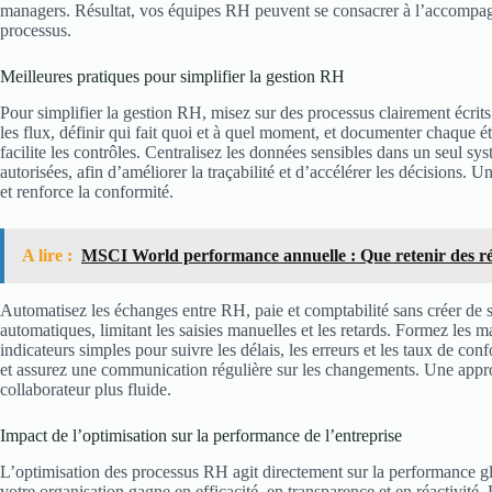
managers. Résultat, vos équipes RH peuvent se consacrer à l’accompagn
processus.
Meilleures pratiques pour simplifier la gestion RH
Pour simplifier la gestion RH, misez sur des processus clairement écrit
les flux, définir qui fait quoi et à quel moment, et documenter chaque ét
facilite les contrôles. Centralisez les données sensibles dans un seul sys
autorisées, afin d’améliorer la traçabilité et d’accélérer les décisions
et renforce la conformité.
A lire :
MSCI World performance annuelle : Que retenir des ré
Automatisez les échanges entre RH, paie et comptabilité sans créer de si
automatiques, limitant les saisies manuelles et les retards. Formez les ma
indicateurs simples pour suivre les délais, les erreurs et les taux de con
et assurez une communication régulière sur les changements. Une appr
collaborateur plus fluide.
Impact de l’optimisation sur la performance de l’entreprise
L’optimisation des processus RH agit directement sur la performance glob
votre organisation gagne en efficacité, en transparence et en réactivité