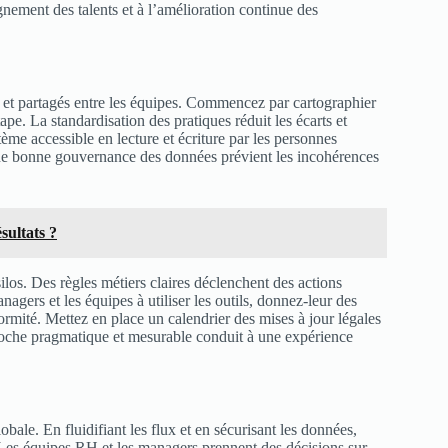
ement des talents et à l’amélioration continue des
s et partagés entre les équipes. Commencez par cartographier
ape. La standardisation des pratiques réduit les écarts et
tème accessible en lecture et écriture par les personnes
. Une bonne gouvernance des données prévient les incohérences
sultats ?
los. Des règles métiers claires déclenchent des actions
nagers et les équipes à utiliser les outils, donnez-leur des
formité. Mettez en place un calendrier des mises à jour légales
oche pragmatique et mesurable conduit à une expérience
ale. En fluidifiant les flux et en sécurisant les données,
. Les équipes RH et les managers prennent des décisions sur