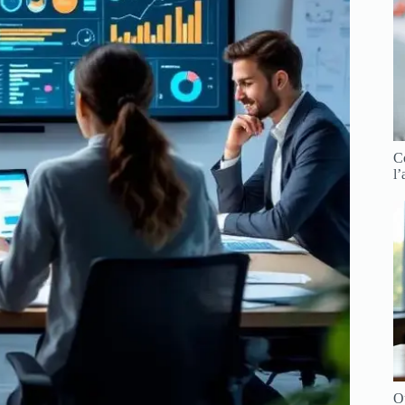
Co
l
O