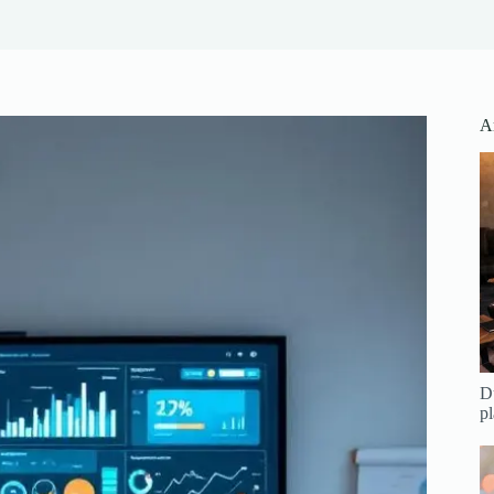
Ar
Du
pl