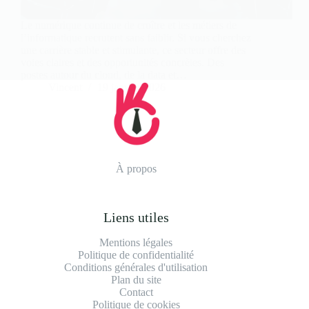
Le numérique continue de croître et les métiers de
l’informatique recrutent sans faiblir. Si vous cherchez
une carrière stable et stimulante, ce secteur offre des
voies claires et des opportunités concrètes. Des
postes autour du cloud, de la data et…
Vincent
19 janvier 2026
À propos
Liens utiles
Mentions légales
Politique de confidentialité
Conditions générales d'utilisation
Plan du site
Contact
Politique de cookies